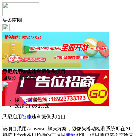
头条商圈
悉尼启用智能违章摄像头项目
回复:0 浏览:
588
楼主
jc68
圈主
2019-01-06 21:28
悉尼启用
智能
违章摄像头项目
该项目采用Acusensus解决方案，摄像头移动检测系统可在AI
加持下分析相机拍摄的前挡风
玻璃
图像，但目前仍需提交给真