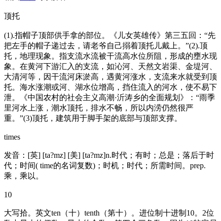
顶托
(1).指帽子顶部供手拿的部位。《儿女英雄传》第三五回：“先
把左手的帽子递过去，请老爷自己搦着顶托儿戴上。”(2).顶
托，地理现象。指支流水流被干流高水位所阻，形成的壅水现
象。在黄河下游汇入的支流，如沁河、天然文岩渠、金堤河、
大清河等，因干流河床淤高，遇黄河涨水，支流来水就受到顶
托。海水涨潮或河、湖水位增高，挡住流入的河水，使不易下
泄。《中国农村的社会主义高潮·沂涛乡的全面规划》：“雨季
里河水上涨，潮水顶托，排水不畅，所以内涝仍然很严
重。”(3)顶托，建筑用于脚手架的底部与顶部支撑。
times
发音：[英] [ta?mz] [美] [ta?mz]n.时代；有时；总是；落后于时
代；时间( time的名词复数)；时机；时代；所需时间。prep.
乘，乘以。
10
大写拾。英文ten（十）tenth（第十）。进位制十进制10。2位