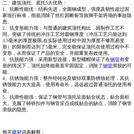
二、建筑顶托、底托5大优势：
1、抗断性能优：结构先进，全圆钢成型，强度及韧性超过国
家现行标准，彻底消除了丝杠因断裂导致脚手架坍塌的事故隐
患。
2、抗变形能力强：与普通的建筑顶托相比，因制作工艺不
同。突破了传统的冲压工艺对圆钢厚度（冲压工艺只能达到
3.5毫米的厚度极限,在实际使用过程中因为厚度不够而易变
形）的限制而达到了5毫米，完全能保证顶托在使用过程中不
变形，从而保证了产品的安全，并能重复有效使用。
3、抗脱能力强：采用新型连接，新型螺帽保证了在
钢管
有变
形的情况下，顶托始终能垂直牢固固定，消除了
钢管
滑脱的可
能。
4、抗锈蚀能力强：整件经钝化及镀锌双重防锈蚀处理，其抗
锈蚀能力大大提高，使用寿命长，远远超过普通顶托的使用寿
命。
5、抗滑性能强：保证了钢管与顶托呈面贴合状态，贴合面积
大。克服了铸铁扣件与钢管呈点或线贴合的缺点，消除了钢管
滑脱的隐患。
相关
建材
词条解释：