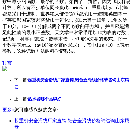
数中最小的偶数、最小的合数。第四个三角数。因为10较容易
计算，所以有不少单位同长度(以metre计)、重量(以gram计)等
都是采用十进制。世界绝大部份货币都采用十进制(英国等一
些英联邦国家较迟将货币十进化)，如1元等于10角，1角又等
于10分。10=1+3 分解成两个不同奇数的平方和， 并且它是满
足此性质的最小正整数。天文学中常常采用以10为底的对数，
记为lg。科学计数法：数学术语，a×10的n次幂的形式。将一
个数字表示成 （a×10的n次幂的形式），其中1≤|a|<10，n表示
整数，这种记数方法叫科学记数法。
打赏
下一篇:
起重机安全滑线厂家直销,铝合金滑线价格请咨询山东腾
云
上一篇:
热水器哪个品牌好
更多»
您可能感兴趣的文章:
起重机安全滑线厂家直销,铝合金滑线价格请咨询山东腾
云