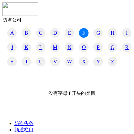
防盗公司
A
B
C
D
E
F
G
H
I
J
K
L
M
N
O
P
Q
R
S
T
U
V
W
X
Y
Z
没有字母
f
开头的类目
防盗头条
频道栏目