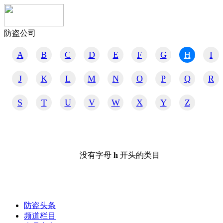
防盗公司
A
B
C
D
E
F
G
H
I
J
K
L
M
N
O
P
Q
R
S
T
U
V
W
X
Y
Z
没有字母
h
开头的类目
防盗头条
频道栏目