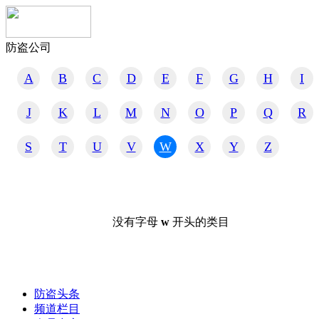
防盗公司
A
B
C
D
E
F
G
H
I
J
K
L
M
N
O
P
Q
R
S
T
U
V
W
X
Y
Z
没有字母
w
开头的类目
防盗头条
频道栏目