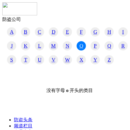
防盗公司
A
B
C
D
E
F
G
H
I
J
K
L
M
N
O
P
Q
R
S
T
U
V
W
X
Y
Z
没有字母
o
开头的类目
防盗头条
频道栏目